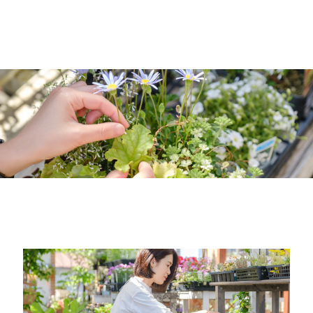
井戸垣産業のこと
インタビュー
吉村 拓朗
門脇 史果