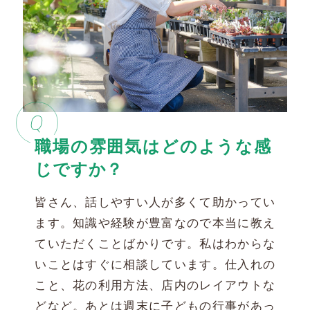
本村 育子
その他のひ
と
施工事例
Q
スクール・イベント
職場の雰囲気はどのような感
会社案内
じですか？
皆さん、話しやすい人が多くて助かってい
求人採用情報
ます。知識や経験が豊富なので本当に教え
ていただくことばかりです。私はわからな
tel 0858-22-4193
いことはすぐに相談しています。仕入れの
こと、花の利用方法、店内のレイアウトな
どなど。あとは週末に子どもの行事があっ