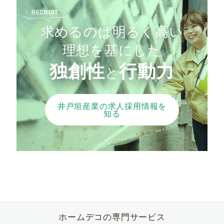
RECRUIT
求めるのは明るく高い
理想を
基にした
独創性
行動力
と
井戸垣産業の求人採用情報を
知る
ホームデコの専門サービス